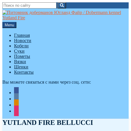
Search
Search
for:
Skip
to
content
Menu
Главная
Новости
Кобели
Суки
Пометы
Вязки
Щенки
Контакты
Вы можете связаться с нами через соц. сети:
facebook
vkontakte
odnoklassniki
instagram
YUTLAND FIRE BELLUCCI