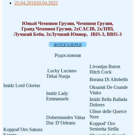
25.04.2018
20.04.2022
Юный Чемпион Грузии, Чемпион Грузии,
Гранд Чемпион Грузии, 2хCACIB, 2хЛПП,
Лучший Беби, 3xЛучший Юниор, JBIS-3, ВBIS-3
ФОТОГАЛЕРЕЯ
Родословная
Livonijas Baron
Lucky Luciano
Hitch Cock
Tirkai Nauja
Borana Di Altobello
Imidz Lord Glorius
Oksamit De Grande
Vinko
Imidz Lady
Emmanuele
Imidz Bella Ballada
Dolores
Ulisse delle Querce
Nere
Dobermundes Valua
Duc D’Orleans
Koppod’ Oro
Seniorita Sirilla
Koppod`Oro Sakura
Sagora