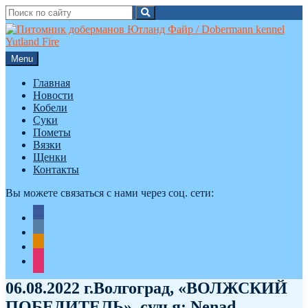
Search
Search
for:
Skip
to
content
Menu
Главная
Новости
Кобели
Суки
Пометы
Вязки
Щенки
Контакты
Вы можете связаться с нами через соц. сети:
facebook
vkontakte
odnoklassniki
instagram
06.08.2022 г.Волгоград, «ВОЛЖСКИЙ
ПОБЕДИТЕЛЬ», судья: Nenad