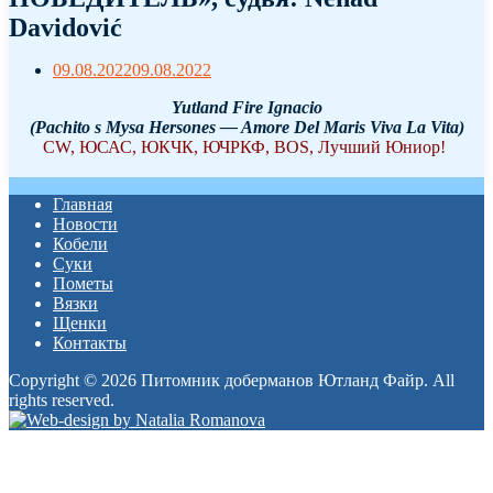
Davidović
09.08.2022
09.08.2022
Yutland Fire Ignacio
(Pachito s Mysa Hersones — Amore Del Maris Viva La Vita)
CW, ЮСАС, ЮКЧК, ЮЧРКФ, BOS, Лучший Юниор!
Главная
Новости
Кобели
Суки
Пометы
Вязки
Щенки
Контакты
Copyright © 2026 Питомник доберманов Ютланд Файр. All
rights reserved.
Прокрутка
вверх