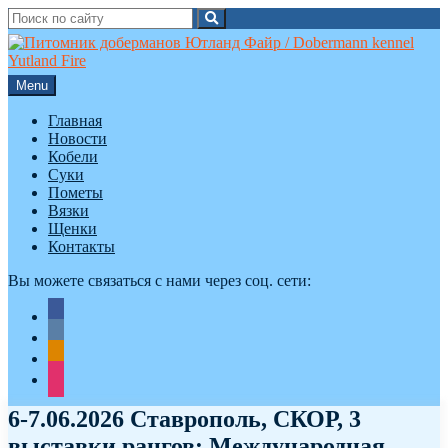
Search
Search
for:
Skip
to
content
Menu
Главная
Новости
Кобели
Суки
Пометы
Вязки
Щенки
Контакты
Вы можете связаться с нами через соц. сети:
facebook
vkontakte
odnoklassniki
instagram
6-7.06.2026 Ставрополь, СКОР, 3
выставки рангов: Международная,