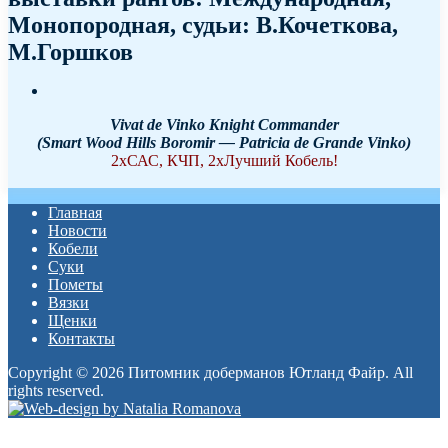
Монопородная, судьи: В.Кочеткова,
М.Горшков
Vivat de Vinko Knight Commander
(Smart Wood Hills Boromir — Patricia de Grande Vinko)
2хСАС, КЧП, 2хЛучший Кобель!
Главная
Новости
Кобели
Суки
Пометы
Вязки
Щенки
Контакты
Copyright © 2026 Питомник доберманов Ютланд Файр. All
rights reserved.
Прокрутка
вверх