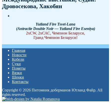
Дровосекова, Хакобян
Yutland Fire Tsvet-Lana
(Antracite Double Noir — Yutland Fire Eseniya)
2хCW, 2хСАС, Чемпион Беларуси,
Гранд Чемпион Беларуси!
Главная
Новости
Кобели
Суки
Пометы
Вязки
Щенки
Контакты
Copyright © 2026 Питомник доберманов Ютланд Файр. All
rights reserved.
Прокрутка
вверх