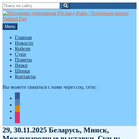
Search
Search
for:
Skip
to
content
Menu
Главная
Новости
Кобели
Суки
Пометы
Вязки
Щенки
Контакты
Вы можете связаться с нами через соц. сети:
facebook
vkontakte
odnoklassniki
instagram
29, 30.11.2025 Беларусь, Минск,
Международные выставки, Судьи: