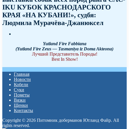
IKU КУБОК КРАСНОДАРСКОГО
КРАЯ «НА КУБАНИ!», судбя:
Людмила Мурачёва-Джанюксел
Yutland Fire Fabbiana
(Yutland Fire Zeus — Tasmaniya iz Doma Akteona)
Лучший Представитель Породы!
Best In Show!
Главная
Новости
Кобели
Суки
Пометы
Вязки
Щенки
Контакты
Copyright © 2026 Питомник доберманов Ютланд Файр. All
rights reserved.