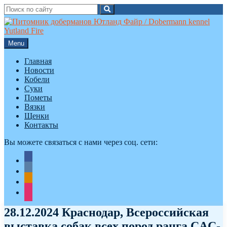
Search
Search
for:
Skip
to
content
Menu
Главная
Новости
Кобели
Суки
Пометы
Вязки
Щенки
Контакты
Вы можете связаться с нами через соц. сети:
facebook
vkontakte
odnoklassniki
instagram
28.12.2024 Краснодар, Всероссийская
выставка собак всех пород ранга CAC-