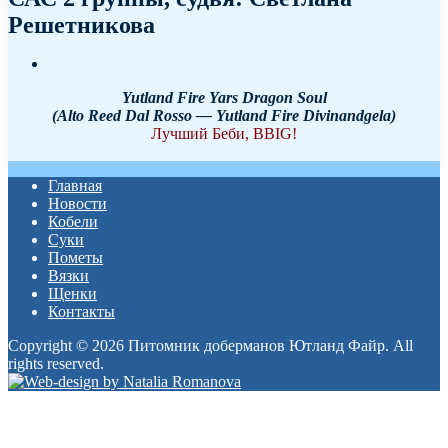
Решетникова
Yutland Fire Yars Dragon Soul
(Alto Reed Dal Rosso — Yutland Fire Divinandgela)
Лучший Беби, BBIG!
Главная
Новости
Кобели
Суки
Пометы
Вязки
Щенки
Контакты
Copyright © 2026 Питомник доберманов Ютланд Файр. All
rights reserved.
Прокрутка
вверх