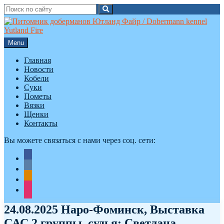
Search
Search
for:
Skip
to
content
Menu
Главная
Новости
Кобели
Суки
Пометы
Вязки
Щенки
Контакты
Вы можете связаться с нами через соц. сети:
facebook
vkontakte
odnoklassniki
instagram
24.08.2025 Наро-Фоминск, Выставка
САС 2 группы, судья: Светлана