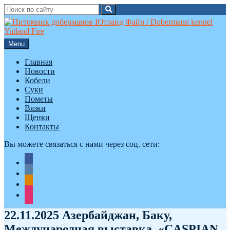
Search
Search
for:
Skip
to
content
Menu
Главная
Новости
Кобели
Суки
Пометы
Вязки
Щенки
Контакты
Вы можете связаться с нами через соц. сети:
facebook
vkontakte
odnoklassniki
instagram
22.11.2025 Азербайджан, Баку,
Международная выставка, «CASPIAN