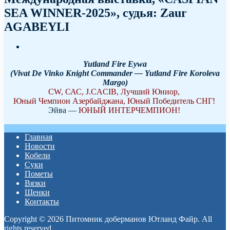
SEA WINNER-2025», судья: Zaur
AGABEYLI
Yutland Fire Eywa
(Vivat De Vinko Knight Commander — Yutland Fire Koroleva
Margo)
CW, САС, J.CACIB, Лучший Юниор,
Юный Чемпион Азербайджана, Юный Победитель СНГ!
Эйва —
ЮНЫЙ ИНТЕРЧЕМПИОН!
Главная
Новости
Кобели
Суки
Пометы
Вязки
Щенки
Контакты
Copyright © 2026 Питомник доберманов Ютланд Файр. All
rights reserved.