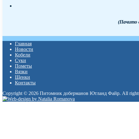
(Пачито 
Главная
Новости
Кобели
Суки
Пометы
Вязки
Щенки
Контакты
Copyright © 2026 Питомник доберманов Ютланд Файр. All rights
Прокрутка
вверх