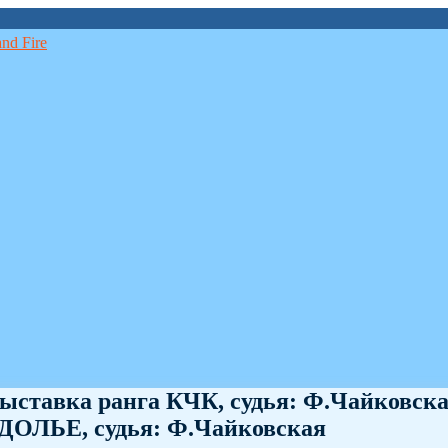
выставка ранга КЧК, судья: Ф.Чайковска
ДОЛЬЕ, судья: Ф.Чайковская