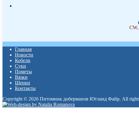
CW,
Главная
Новости
Кобели
Суки
Пометы
Вязки
Щенки
Контакты
Copyright © 2026 Питомник доберманов Ютланд Файр. All rights
Прокрутка
вверх