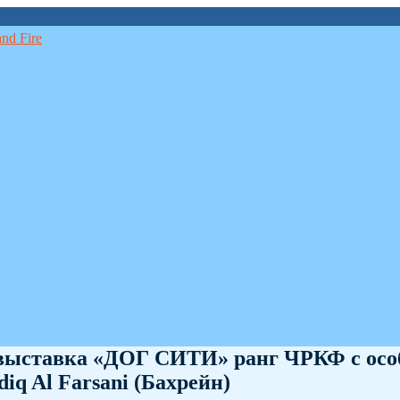
вая выставка «ДОГ СИТИ» ранг ЧРКФ с ос
q Al Farsani (Бахрейн)