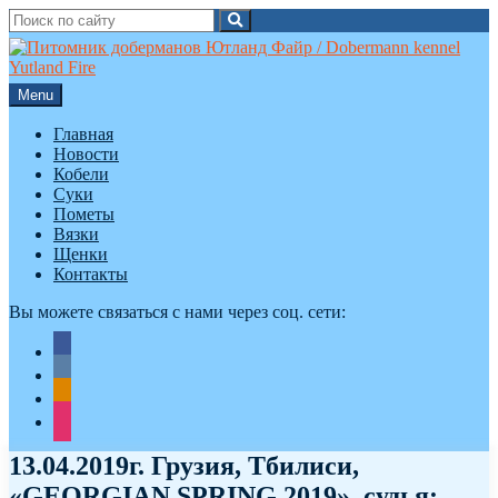
Search
Search
for:
Skip
to
content
Menu
Главная
Новости
Кобели
Суки
Пометы
Вязки
Щенки
Контакты
Вы можете связаться с нами через соц. сети:
facebook
vkontakte
odnoklassniki
instagram
13.04.2019г. Грузия, Тбилиси,
«GEORGIAN SPRING 2019», судья: