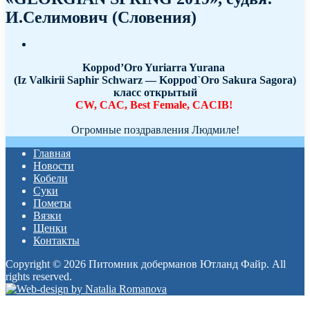
И.Селимович (Словения)
Koppod’Oro Yuriarra Yurana
(Iz Valkirii Saphir Schwarz — Koppod`Oro Sakura Sagora)
класс открытый
CW, CAC, Best Female, CACIB!
Огромные поздравления Людмиле!
Главная
Новости
Кобели
Суки
Пометы
Вязки
Щенки
Контакты
Copyright © 2026 Питомник доберманов Ютланд Файр. All
rights reserved.
Прокрутка