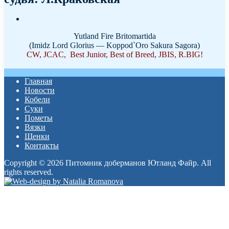
Yutland Fire Britomartida
(Imidz Lord Glorius — Koppod`Oro Sakura Sagora)
CW, JCAC, Best Junior, Best of Breed, JBIS, R.BIG!
Главная
Новости
Кобели
Суки
Пометы
Вязки
Щенки
Контакты
Copyright © 2026 Питомник доберманов Ютланд Файр. All
rights reserved.
Прокрутка
вверх