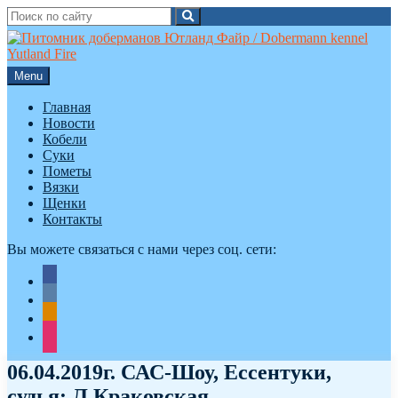
Search
Search
for:
Skip
to
content
Menu
Главная
Новости
Кобели
Суки
Пометы
Вязки
Щенки
Контакты
Вы можете связаться с нами через соц. сети:
facebook
vkontakte
odnoklassniki
instagram
06.04.2019г. САС-Шоу, Ессентуки,
судья: Л.Краковская