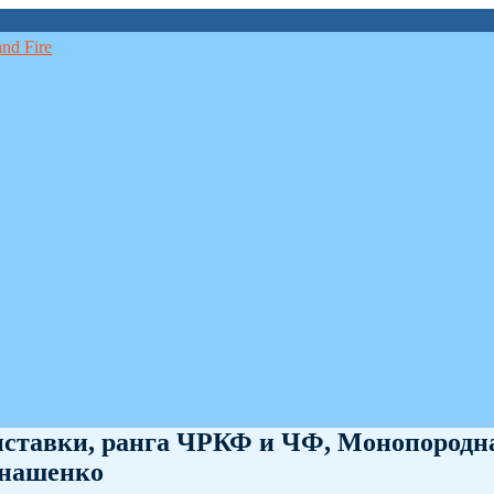
выставки, ранга ЧРКФ и ЧФ, Монопородн
енашенко