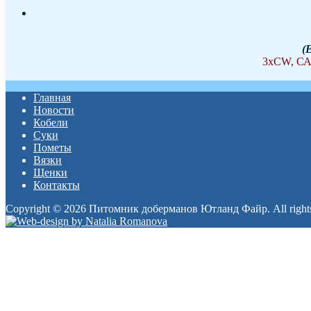
(
3хCW, САС
Главная
Новости
Кобели
Суки
Пометы
Вязки
Щенки
Контакты
Copyright © 2026 Питомник доберманов Ютланд Файр. All rights
Прокрутка
вверх