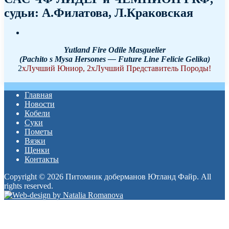
судьи: А.Филатова, Л.Краковская
Yutland Fire Odile Masguelier
(Pachito s Mysa Hersones — Future Line Felicie Gelika)
2
хЛучший Юниор, 2хЛучший Представитель Породы!
Главная
Новости
Кобели
Суки
Пометы
Вязки
Щенки
Контакты
Copyright © 2026 Питомник доберманов Ютланд Файр. All
rights reserved.
Прокрутка
вверх