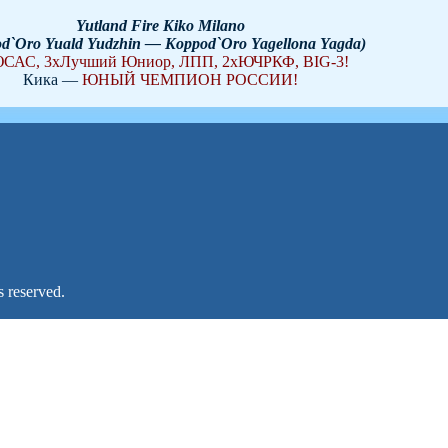
Yutland Fire Kiko Milano
d`Oro Yuald Yudzhin — Koppod`Oro Yagellona Yagda)
САС, 3хЛучший Юниор, ЛПП, 2хЮЧРКФ, BIG-3!
Кика —
ЮНЫЙ ЧЕМПИОН РОССИИ!
 reserved.