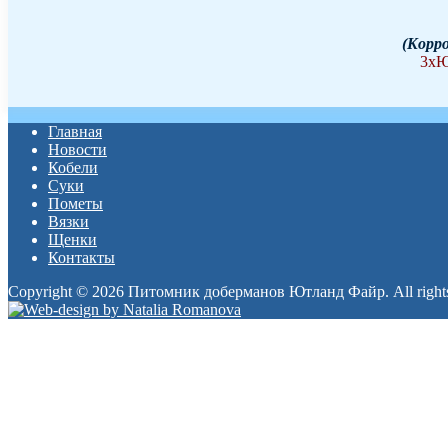
(Koppo
3хЮ
Главная
Новости
Кобели
Суки
Пометы
Вязки
Щенки
Контакты
Copyright © 2026 Питомник доберманов Ютланд Файр. All rights
Прокрутка
вверх