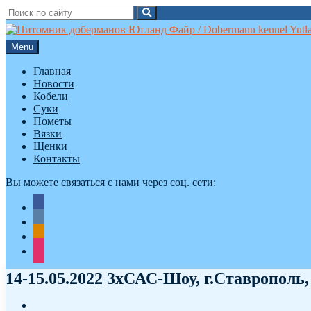
Search
Search
for:
Skip
to
Menu
content
Главная
Новости
Кобели
Суки
Пометы
Вязки
Щенки
Контакты
Вы можете связаться с нами через соц. сети:
facebook
vkontakte
odnoklassniki
instagram
14-15.05.2022 3хСАС-Шоу, г.Ставрополь