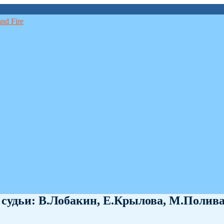
, судьи: В.Лобакин, Е.Крылова, М.Полив